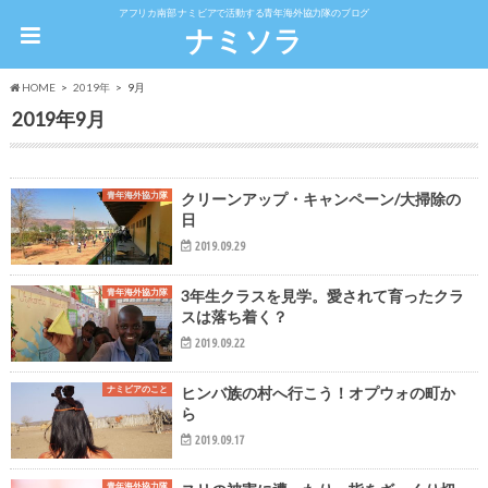
アフリカ南部 ナミビアで活動する青年海外協力隊のブログ
ナミソラ
HOME
2019年
9月
2019年9月
青年海外協力隊
クリーンアップ・キャンペーン/大掃除の
日
2019.09.29
青年海外協力隊
3年生クラスを見学。愛されて育ったクラ
スは落ち着く？
2019.09.22
ナミビアのこと
ヒンバ族の村へ行こう！オプウォの町か
ら
2019.09.17
青年海外協力隊