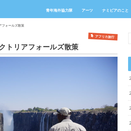
青年海外協力隊
アーツ
ナミビアのこと
アフォールズ散策
アフリカ旅行
クトリアフォールズ散策