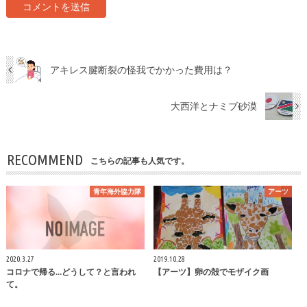
アキレス腱断裂の怪我でかかった費用は？
大西洋とナミブ砂漠
RECOMMEND
こちらの記事も人気です。
青年海外協力隊
アーツ
2020.3.27
2019.10.28
コロナで帰る…どうして？と言われ
【アーツ】卵の殻でモザイク画
て。