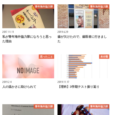
青年海外協力隊
青年海外協力隊
2017.11.11
2019.6.29
私が青年海外協力隊になろうと思っ
歯が欠けたので、歯医者に行きまし
た理由
た
思ったこと
未分類
2019.2.4
2019.11.17
人の温かさに助けられて
【理科】3学期テスト振り返り
青年海外協力隊
青年海外協力隊