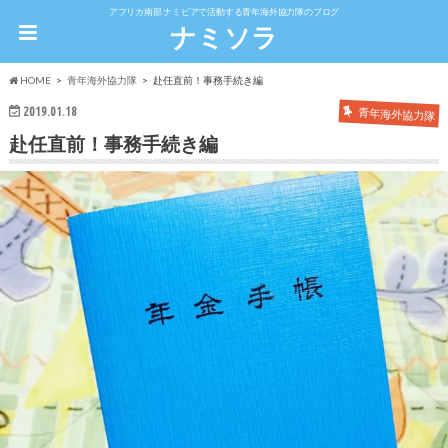
アフリカ南部 ナミビアで活動する青年海外協力隊のブログ
ナミソラ
HOME
青年海外協力隊
赴任直前！事務手続き編
2019.01.18
青年海外協力隊
赴任直前！事務手続き編