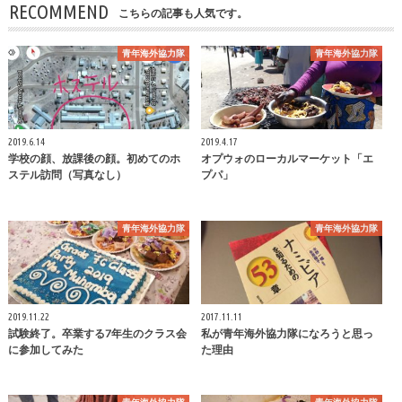
RECOMMEND
こちらの記事も人気です。
青年海外協力隊
青年海外協力隊
2019.6.14
2019.4.17
学校の顔、放課後の顔。初めてのホ
オプウォのローカルマーケット「エ
ステル訪問（写真なし）
プパ」
青年海外協力隊
青年海外協力隊
2019.11.22
2017.11.11
試験終了。卒業する7年生のクラス会
私が青年海外協力隊になろうと思っ
に参加してみた
た理由
青年海外協力隊
青年海外協力隊