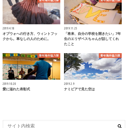
2019.4.18
2019.11.25
オプウォへの行き方、ウィントフッ
「将来、自分の学校を開きたい」7年
クから。車なしの人のために。
生のエリザベスちゃんが話してくれ
たこと
青年海外協力隊
青年海外協力隊
2019.10.20
2019.2.9
愛に溢れた表彰式
ナミビアで見た空は